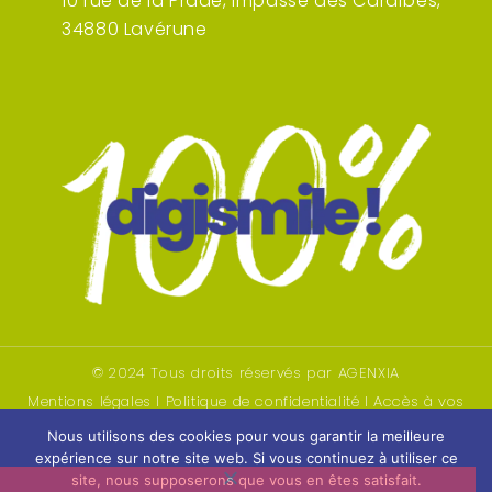
10 rue de la Prade, impasse des Caraïbes,
34880 Lavérune
© 2024 Tous droits réservés par
AGENXIA
Mentions légales
I
Politique de confidentialité
I
Accès à vos
données
Nous utilisons des cookies pour vous garantir la meilleure
expérience sur notre site web. Si vous continuez à utiliser ce
site, nous supposerons que vous en êtes satisfait.