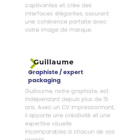
captivantes et crée des
interfaces élégantes, assurant
une cohérence parfaite avec
votre image de marque.
Guillaume
Graphiste / expert
packaging
Guillaume, notre graphiste, est
indépendant depuis plus de 15
ans. Avec un CV impressionnant,
il apporte une créativité et une
expertise visuelle
incomparables à chacun de vos
projets.