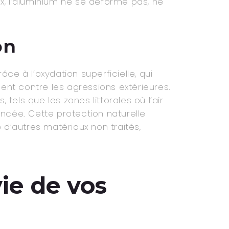
x, l’aluminium ne se déforme pas, ne
on
âce à l’oxydation superficielle, qui
nt contre les agressions extérieures.
els que les zones littorales où l’air
noncée. Cette protection naturelle
d’autres matériaux non traités,
ie de vos