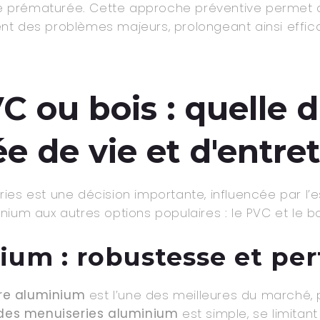
re prématurée. Cette approche préventive permet d’i
nt des problèmes majeurs, prolongeant ainsi effi
 ou bois : quelle d
e de vie et d'entret
ies est une décision importante, influencée par l’
ium aux autres options populaires : le PVC et le bo
nium : robustesse et pe
tre aluminium
est l’une des meilleures du marché,
 des menuiseries aluminium
est simple, se limitan