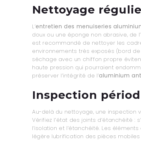
Nettoyage régulie
L’
entretien des menuiseries alumini
doux ou une éponge non abrasive, de l’ea
est recommandé de nettoyer les cadres
environnements très exposés (bord de m
séchage avec un chiffon propre évitent l
haute pression qui pourraient endomma
préserver l’intégrité de l’
aluminium ant
Inspection pério
Au-delà du nettoyage, une inspection v
Vérifiez l’état des joints d’étanchéité :
l’isolation et l’étanchéité. Les élément
légère lubrification des pièces mobile