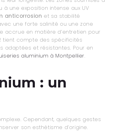
u à une exposition intense aux UV
 anticorrosion
et sa stabilité
avec une forte salinité ou une zone
ce accrue en matière d’entretien pour
R tient compte des spécificités
ns adaptées et résistantes. Pour en
iseries aluminium à Montpellier
.
inium : un
complexe. Cependant, quelques gestes
server son esthétisme d’origine.