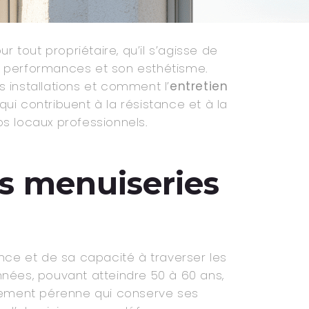
 tout propriétaire, qu’il s’agisse de
es performances et son esthétisme.
 installations et comment l’
entretien
ui contribuent à la résistance et à la
os locaux professionnels.
os menuiseries
nce et de sa capacité à traverser les
nnées, pouvant atteindre 50 à 60 ans,
issement pérenne qui conserve ses