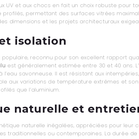
aux UV et aux chocs en fait un choix robuste pour tou
e profilés, permettant des surfaces vitrées maximal
es dimensions et les projets architecturaux exigea
et isolation
populaire, reconnu pour son excellent rapport qual
lu
est généralement estimée entre 30 et 40 ans. L
 l’eau savonneuse. Il est résistant aux intempéries, 
le aux variations de température extrêmes et son e
filés que l’aluminium.
ue naturelle et entretie
étique naturelle inégalées, appréciées pour leur c
s traditionnelles ou contemporaines. La durée de v