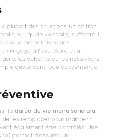
s
a plupart des situations, un chiffon
le ou liquide vaisselle) suffisent. Il
plus fréquemment dans des
n rinçage à l’eau claire et un
rasifs, les solvants ou les nettoyeurs
imple geste contribue activement à
réventive
tir la
durée de vie menuiserie alu
.
ire de les remplacer pour maintenir
doivent également être contrôlés. Une
cone) permet d’assurer un