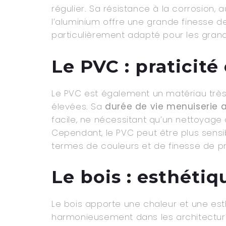
régulier. Sa résistance à la corrosion, 
l’aluminium offre une grande finesse d
particulièrement adapté pour les grand
Le PVC : praticité 
Le PVC est également un matériau très 
élevées. Sa
durée de vie menuiserie a
facile, ne nécessitant qu’un nettoyage à
Cependant, le PVC peut être plus sensib
termes de couleurs et de finesse de pro
Le bois : esthétiq
Le bois apporte une chaleur et une esth
harmonieusement dans les architecture