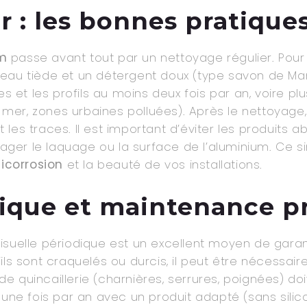
r : les bonnes pratique
um
passe avant tout par un nettoyage régulier. Pour l
u tiède et un détergent doux (type savon de Marseil
 et les profils au moins deux fois par an, voire 
er, zones urbaines polluées). Après le nettoyage, u
es traces. Il est important d’éviter les produits ab
ger le laquage ou la surface de l’aluminium. Ce s
icorrosion
et la beauté de vos installations.
dique et maintenance p
isuelle périodique est un excellent moyen de garan
 s’ils sont craquelés ou durcis, il peut être nécessa
s de quincaillerie (charnières, serrures, poignées) 
s une fois par an avec un produit adapté (sans sili