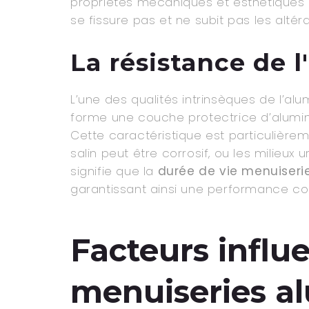
propriétés mécaniques et esthétiques a
se fissure pas et ne subit pas les alt
La résistance de 
L’une des qualités intrinsèques de l’alu
forme une couche protectrice d’alumine
Cette caractéristique est particulièrem
salin peut être corrosif, ou les milieux
signifie que la
durée de vie menuiseri
garantissant ainsi une performance con
Facteurs influ
menuiseries a