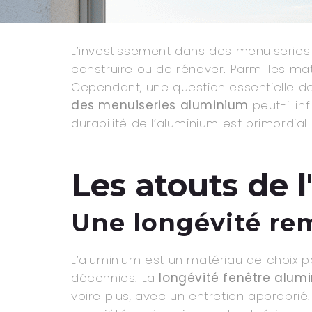
L’investissement dans des menuiseries d
construire ou de rénover. Parmi les ma
Cependant, une question essentielle de
des menuiseries aluminium
peut-il in
durabilité de l’aluminium est primordia
Les atouts de 
Une longévité re
L’aluminium est un matériau de choix p
décennies. La
longévité fenêtre alum
voire plus, avec un entretien approprié