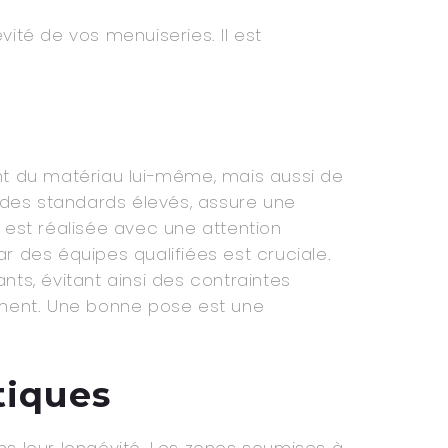
ité de vos menuiseries. Il est
t du matériau lui-même, mais aussi de
t des standards élevés, assure une
s est réalisée avec une attention
r des équipes qualifiées est cruciale.
ants, évitant ainsi des contraintes
ent. Une bonne pose est une
tiques
ns leur longévité. Les zones soumises à