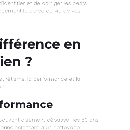
dentifier et de corriger les petits
cacement la durée de vie de vos
ifférence en
ien ?
esthétisme, la performance et la
is.
rformance
 pouvant aisément dépasser les 50 ans
t principalement à un nettoyage