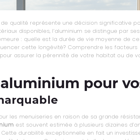
e qualité représente une décision significative pour
tériaux disponibles, l’aluminium se distingue par s
meure : quelle est la durée de vie moyenne de ces
fluencer cette longévité? Comprendre les facteurs q
l pour assurer la pérennité de votre habitat ou de v
l'aluminium pour v
marquable
our les menuiseries en raison de sa grande résista
inium
est souvent estimée à plusieurs dizaines d’a
. Cette durabilité exceptionnelle en fait un invest