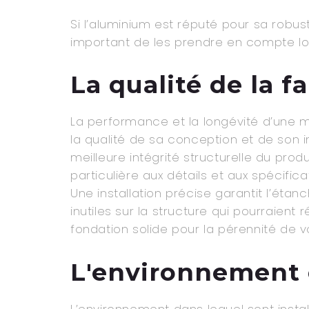
Si l’aluminium est réputé pour sa robus
important de les prendre en compte lor
La qualité de la f
La performance et la longévité d’une
la qualité de sa conception et de son i
meilleure intégrité structurelle du prod
particulière aux détails et aux spécifi
Une installation précise garantit l’étan
inutiles sur la structure qui pourraient 
fondation solide pour la pérennité de vo
L'environnement e
L’environnement dans lequel sont insta