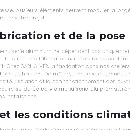
tesse, plusieurs éléments peuvent moduler la longév
s de votre projet.
abrication et de la pose
 menuiserie aluminium ne dépendent pas uniquemen
nstallation. Une fabrication sur mesure, respectan
uit. Chez SARL ALVER, la fabrication dans nos atelier
cations techniques. De même, une pose effectuée pa
chéité, l’isolation et le bon fonctionnement des ouvr
réduire sa
durée de vie menuiserie alu
prématurém
s installations.
t les conditions clima
llées les menuiseries joue un rôle prépondérant da