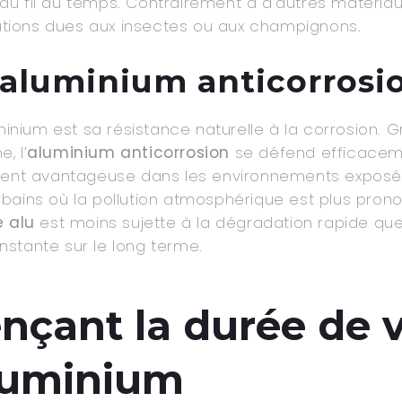
u fil du temps. Contrairement à d’autres matériau
érations dues aux insectes ou aux champignons.
l'aluminium anticorrosi
minium est sa résistance naturelle à la corrosion. Gr
, l’
aluminium anticorrosion
se défend efficaceme
ent avantageuse dans les environnements exposés, t
 urbains où la pollution atmosphérique est plus pro
e alu
est moins sujette à la dégradation rapide que 
stante sur le long terme.
ençant la durée de v
luminium