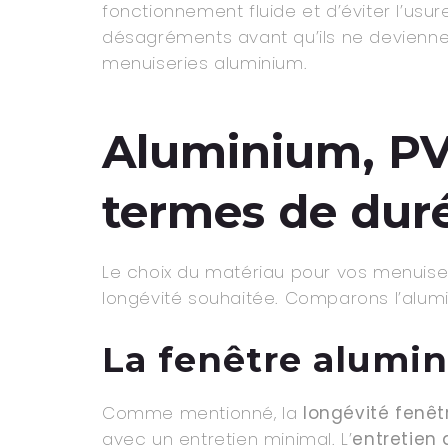
fonctionnement fluide et d’éviter l’usu
désagréments avant qu’ils ne devienne
menuiseries aluminium.
Aluminium, PVC
termes de duré
Le choix du matériau pour vos menuiser
longévité souhaitée. Comparons l’alumin
La fenêtre alumi
Comme mentionné, la
longévité fenê
avec un entretien minimal. L’
entretien