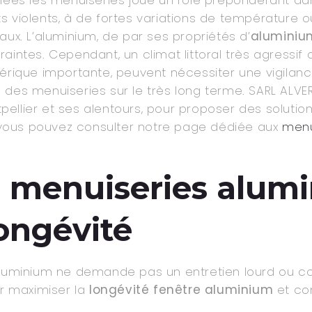
s violents, à de fortes variations de température o
aux. L’aluminium, de par ses propriétés d’
aluminium
aintes. Cependant, un climat littoral très agressif 
hérique importante, peuvent nécessiter une vigilan
 des menuiseries sur le très long terme. SARL ALVE
ellier et ses alentours, pour proposer des solutio
s, vous pouvez consulter notre page dédiée aux
menu
s menuiseries alum
longévité
’aluminium ne demande pas un entretien lourd ou 
ur maximiser la
longévité fenêtre aluminium
et con