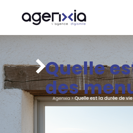
Quelle es
des menu
Agenxia
>
Quelle est la durée de v