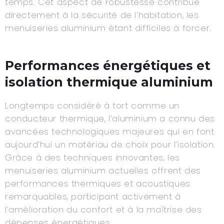
temps. Cet aspect de robustesse contribue
directement à la sécurité de l’habitation, les
menuiseries aluminium étant difficiles à forcer.
Performances énergétiques et
isolation thermique aluminium
Longtemps considéré à tort comme un
conducteur thermique, l’aluminium a connu des
avancées technologiques majeures qui en font
aujourd’hui un matériau de choix pour l’isolation.
Grâce à des techniques innovantes, les
menuiseries aluminium actuelles offrent des
performances thermiques et acoustiques
remarquables, participant activement à
l’amélioration du confort et à la maîtrise des
dépenses énergétiques.