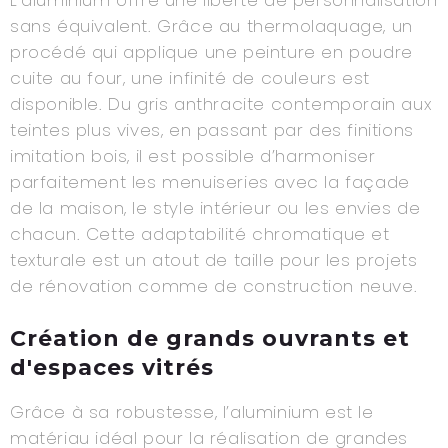
sans équivalent. Grâce au thermolaquage, un
procédé qui applique une peinture en poudre
cuite au four, une infinité de couleurs est
disponible. Du gris anthracite contemporain aux
teintes plus vives, en passant par des finitions
imitation bois, il est possible d’harmoniser
parfaitement les menuiseries avec la façade
de la maison, le style intérieur ou les envies de
chacun. Cette adaptabilité chromatique et
texturale est un atout de taille pour les projets
de rénovation comme de construction neuve.
Création de grands ouvrants et
d'espaces vitrés
Grâce à sa robustesse, l’aluminium est le
matériau idéal pour la réalisation de grandes