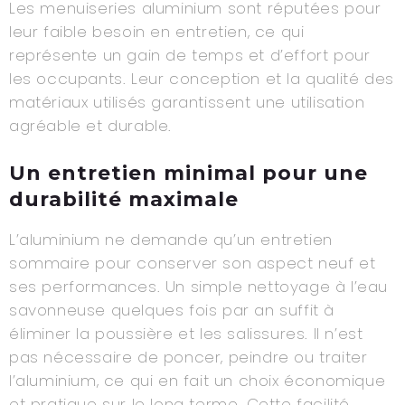
Les menuiseries aluminium sont réputées pour
leur faible besoin en entretien, ce qui
représente un gain de temps et d’effort pour
les occupants. Leur conception et la qualité des
matériaux utilisés garantissent une utilisation
agréable et durable.
Un entretien minimal pour une
durabilité maximale
L’aluminium ne demande qu’un entretien
sommaire pour conserver son aspect neuf et
ses performances. Un simple nettoyage à l’eau
savonneuse quelques fois par an suffit à
éliminer la poussière et les salissures. Il n’est
pas nécessaire de poncer, peindre ou traiter
l’aluminium, ce qui en fait un choix économique
et pratique sur le long terme. Cette facilité