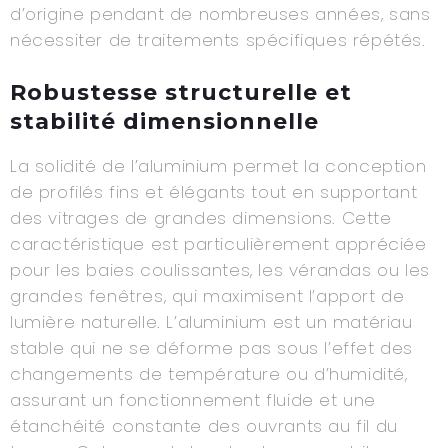
d’origine pendant de nombreuses années, sans
nécessiter de traitements spécifiques répétés.
Robustesse structurelle et
stabilité dimensionnelle
La solidité de l’aluminium permet la conception
de profilés fins et élégants tout en supportant
des vitrages de grandes dimensions. Cette
caractéristique est particulièrement appréciée
pour les baies coulissantes, les vérandas ou les
grandes fenêtres, qui maximisent l’apport de
lumière naturelle. L’aluminium est un matériau
stable qui ne se déforme pas sous l’effet des
changements de température ou d’humidité,
assurant un fonctionnement fluide et une
étanchéité constante des ouvrants au fil du