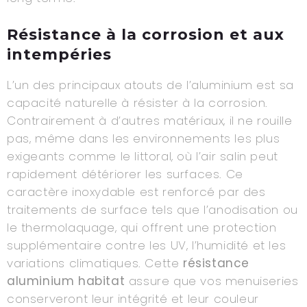
Résistance à la corrosion et aux
intempéries
L’un des principaux atouts de l’aluminium est sa
capacité naturelle à résister à la corrosion.
Contrairement à d’autres matériaux, il ne rouille
pas, même dans les environnements les plus
exigeants comme le littoral, où l’air salin peut
rapidement détériorer les surfaces. Ce
caractère inoxydable est renforcé par des
traitements de surface tels que l’anodisation ou
le thermolaquage, qui offrent une protection
supplémentaire contre les UV, l’humidité et les
variations climatiques. Cette
résistance
aluminium habitat
assure que vos menuiseries
conserveront leur intégrité et leur couleur