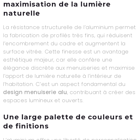
maximisation de la lumière
naturelle
La résistance structurelle de l’aluminium permet
la fabrication de profilés très fins, qui réduisent
l’encombrement du cadre et augmentent la
surface vitrée. Cette finesse est un avantage
esthétique majeur, car elle confère une
élégance discrète aux menuiseries et maximise
l’apport de lumière naturelle à l’intérieur de
l’habitation. C’est un aspect fondamental du
design menuiserie alu
, contribuant à créer des
espaces lumineux et ouverts.
Une large palette de couleurs et
de finitions
L’aluminium offre une liberté de personnalisation