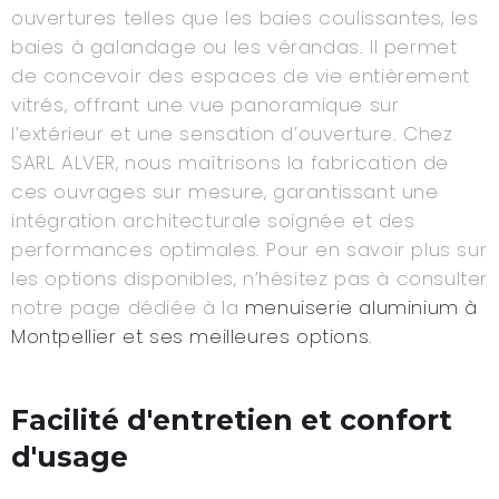
ouvertures telles que les baies coulissantes, les
baies à galandage ou les vérandas. Il permet
de concevoir des espaces de vie entièrement
vitrés, offrant une vue panoramique sur
l’extérieur et une sensation d’ouverture. Chez
SARL ALVER, nous maîtrisons la fabrication de
ces ouvrages sur mesure, garantissant une
intégration architecturale soignée et des
performances optimales. Pour en savoir plus sur
les options disponibles, n’hésitez pas à consulter
notre page dédiée à la
menuiserie aluminium à
Montpellier et ses meilleures options
.
Facilité d'entretien et confort
d'usage