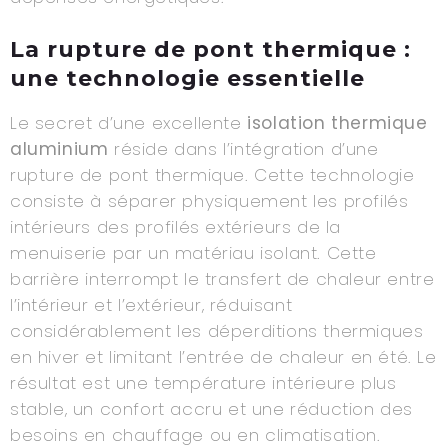
La rupture de pont thermique :
une technologie essentielle
Le secret d’une excellente
isolation thermique
aluminium
réside dans l’intégration d’une
rupture de pont thermique. Cette technologie
consiste à séparer physiquement les profilés
intérieurs des profilés extérieurs de la
menuiserie par un matériau isolant. Cette
barrière interrompt le transfert de chaleur entre
l’intérieur et l’extérieur, réduisant
considérablement les déperditions thermiques
en hiver et limitant l’entrée de chaleur en été. Le
résultat est une température intérieure plus
stable, un confort accru et une réduction des
besoins en chauffage ou en climatisation.