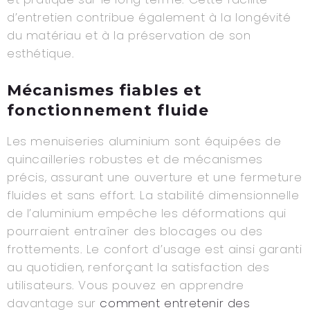
d’entretien contribue également à la longévité
du matériau et à la préservation de son
esthétique.
Mécanismes fiables et
fonctionnement fluide
Les menuiseries aluminium sont équipées de
quincailleries robustes et de mécanismes
précis, assurant une ouverture et une fermeture
fluides et sans effort. La stabilité dimensionnelle
de l’aluminium empêche les déformations qui
pourraient entraîner des blocages ou des
frottements. Le confort d’usage est ainsi garanti
au quotidien, renforçant la satisfaction des
utilisateurs. Vous pouvez en apprendre
davantage sur
comment entretenir des