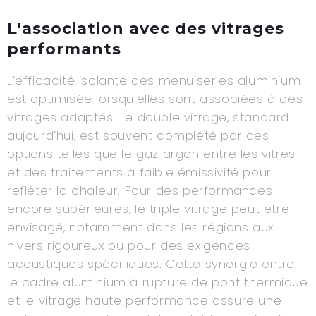
L'association avec des vitrages
performants
L’efficacité isolante des menuiseries aluminium
est optimisée lorsqu’elles sont associées à des
vitrages adaptés. Le double vitrage, standard
aujourd’hui, est souvent complété par des
options telles que le gaz argon entre les vitres
et des traitements à faible émissivité pour
refléter la chaleur. Pour des performances
encore supérieures, le triple vitrage peut être
envisagé, notamment dans les régions aux
hivers rigoureux ou pour des exigences
acoustiques spécifiques. Cette synergie entre
le cadre aluminium à rupture de pont thermique
et le vitrage haute performance assure une