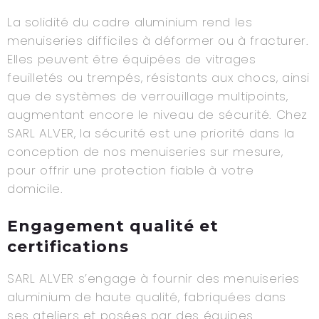
La solidité du cadre aluminium rend les
menuiseries difficiles à déformer ou à fracturer.
Elles peuvent être équipées de vitrages
feuilletés ou trempés, résistants aux chocs, ainsi
que de systèmes de verrouillage multipoints,
augmentant encore le niveau de sécurité. Chez
SARL ALVER, la sécurité est une priorité dans la
conception de nos menuiseries sur mesure,
pour offrir une protection fiable à votre
domicile.
Engagement qualité et
certifications
SARL ALVER s’engage à fournir des menuiseries
aluminium de haute qualité, fabriquées dans
ses ateliers et posées par des équipes