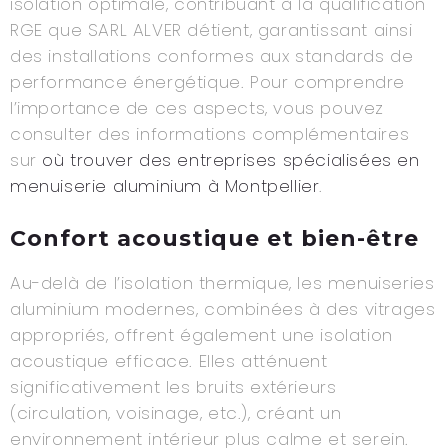
isolation optimale, contribuant à la qualification
RGE que SARL ALVER détient, garantissant ainsi
des installations conformes aux standards de
performance énergétique. Pour comprendre
l’importance de ces aspects, vous pouvez
consulter des informations complémentaires
sur
où trouver des entreprises spécialisées en
menuiserie aluminium à Montpellier
.
Confort acoustique et bien-être
Au-delà de l’isolation thermique, les menuiseries
aluminium modernes, combinées à des vitrages
appropriés, offrent également une isolation
acoustique efficace. Elles atténuent
significativement les bruits extérieurs
(circulation, voisinage, etc.), créant un
environnement intérieur plus calme et serein.