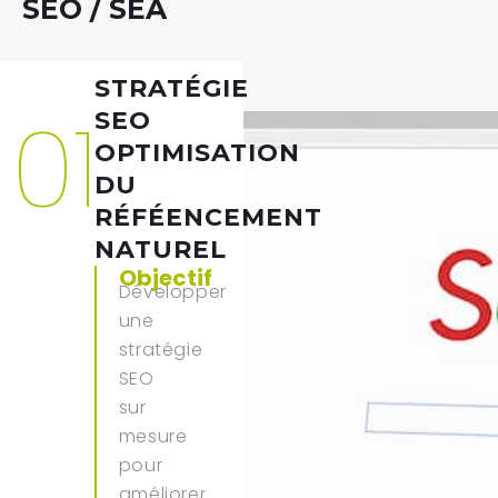
SEO / SEA
STRATÉGIE
01
SEO
OPTIMISATION
DU
RÉFÉENCEMENT
NATUREL
Objectif
Développer
une
stratégie
SEO
sur
mesure
pour
améliorer