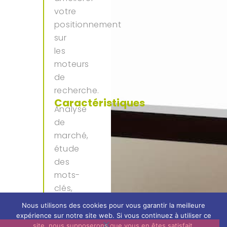
votre
positionnement
sur
les
moteurs
de
recherche.
Caractéristiques
Analyse
de
marché,
étude
des
mots-
clés,
définition
Nous utilisons des cookies pour vous garantir la meilleure
des
expérience sur notre site web. Si vous continuez à utiliser ce
site, nous supposerons que vous en êtes satisfait.