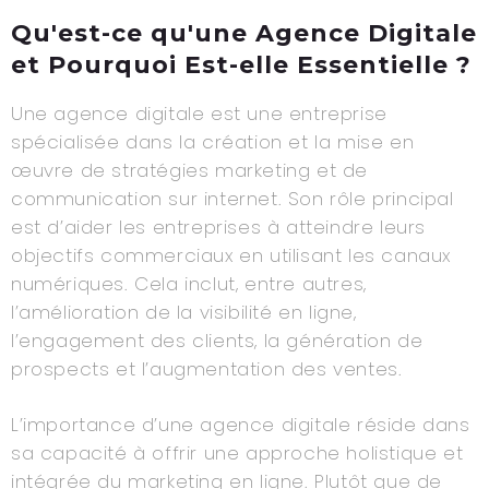
Qu'est-ce qu'une Agence Digitale
et Pourquoi Est-elle Essentielle ?
Une agence digitale est une entreprise
spécialisée dans la création et la mise en
œuvre de stratégies marketing et de
communication sur internet. Son rôle principal
est d’aider les entreprises à atteindre leurs
objectifs commerciaux en utilisant les canaux
numériques. Cela inclut, entre autres,
l’amélioration de la visibilité en ligne,
l’engagement des clients, la génération de
prospects et l’augmentation des ventes.
L’importance d’une agence digitale réside dans
sa capacité à offrir une approche holistique et
intégrée du marketing en ligne. Plutôt que de