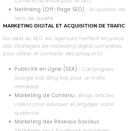
contenu optimisé pour le SEO.
Netlinking (Off-Page SEO) :
Acquisition de
liens de qualité.
MARKETING DIGITAL ET ACQUISITION DE TRAFIC
Au-delà du SEO, les agences mettent en place
des stratégies de marketing digital complètes
pour attirer et convertir des prospects.
Publicité en Ligne (SEA) :
Campagnes
Google Ads, Bing Ads pour un trafic
immédiat.
Marketing de Contenu :
Blogs, articles,
vidéos pour éduquer et engager votre
audience.
Marketing des Réseaux Sociaux :
Stratégies pour Facebook, Instagram,