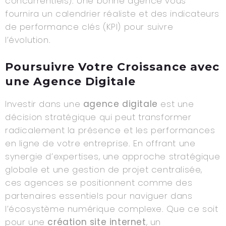
concurrentiels). Une bonne agence vous
fournira un calendrier réaliste et des indicateurs
de performance clés (KPI) pour suivre
l’évolution.
Poursuivre Votre Croissance avec
une Agence Digitale
Investir dans une
agence digitale
est une
décision stratégique qui peut transformer
radicalement la présence et les performances
en ligne de votre entreprise. En offrant une
synergie d’expertises, une approche stratégique
globale et une gestion de projet centralisée,
ces agences se positionnent comme des
partenaires essentiels pour naviguer dans
l’écosystème numérique complexe. Que ce soit
pour une
création site internet
, un