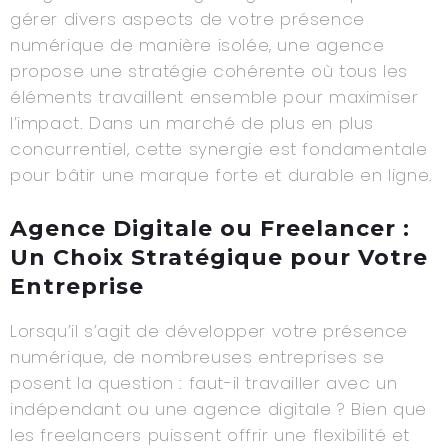
gérer divers aspects de votre présence
numérique de manière isolée, une agence
propose une stratégie cohérente où tous les
éléments travaillent ensemble pour maximiser
l’impact. Dans un marché de plus en plus
concurrentiel, cette synergie est fondamentale
pour bâtir une marque forte et durable en ligne.
Agence Digitale ou Freelancer :
Un Choix Stratégique pour Votre
Entreprise
Lorsqu’il s’agit de développer votre présence
numérique, de nombreuses entreprises se
posent la question : faut-il travailler avec un
indépendant ou une agence digitale ? Bien que
les freelancers puissent offrir une flexibilité et