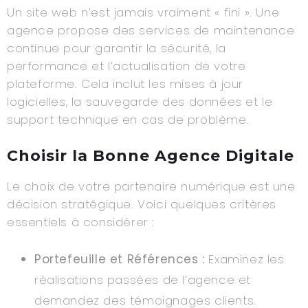
Un site web n’est jamais vraiment « fini ». Une
agence propose des services de maintenance
continue pour garantir la sécurité, la
performance et l’actualisation de votre
plateforme. Cela inclut les mises à jour
logicielles, la sauvegarde des données et le
support technique en cas de problème.
Choisir la Bonne Agence Digitale
Le choix de votre partenaire numérique est une
décision stratégique. Voici quelques critères
essentiels à considérer :
Portefeuille et Références :
Examinez les
réalisations passées de l’agence et
demandez des témoignages clients.