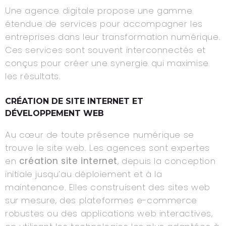
Une agence digitale propose une gamme
étendue de services pour accompagner les
entreprises dans leur transformation numérique.
Ces services sont souvent interconnectés et
conçus pour créer une synergie qui maximise
les résultats.
CRÉATION DE SITE INTERNET ET
DÉVELOPPEMENT WEB
Au cœur de toute présence numérique se
trouve le site web. Les agences sont expertes
en
création site internet
, depuis la conception
initiale jusqu’au déploiement et à la
maintenance. Elles construisent des sites web
sur mesure, des plateformes e-commerce
robustes ou des applications web interactives,