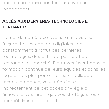
que l’on ne trouve pas toujours avec un
indépendant.
ACCÈS AUX DERNIÈRES TECHNOLOGIES ET
TENDANCES
Le monde numérique évolue à une vitesse
fulgurante. Les agences digitales sont
constamment à l’affût des dernières
technologies, des outils de pointe et des
tendances du marché. Elles investissent dans la
formation continue de leurs équipes et dans les
logiciels les plus performants. En collaborant
avec une agence, vous bénéficiez
indirectement de cet accès privilégié à
l’innovation, assurant que vos stratégies restent
compétitives et à la pointe.