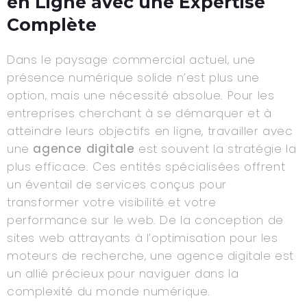
en Ligne avec une Expertise
Complète
Dans le paysage commercial actuel, une
présence numérique solide n’est plus une
option, mais une nécessité absolue. Pour les
entreprises cherchant à se démarquer et à
atteindre leurs objectifs en ligne, travailler avec
une
agence digitale
est souvent la stratégie la
plus efficace. Ces entités spécialisées offrent
un éventail de services conçus pour
transformer votre visibilité et votre
performance sur le web. De la conception de
sites web attrayants à l’optimisation pour les
moteurs de recherche, une agence digitale est
un allié précieux pour naviguer dans la
complexité du monde numérique.