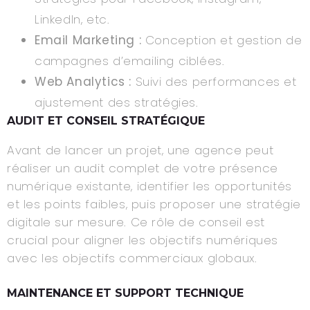
LinkedIn, etc.
Email Marketing :
Conception et gestion de
campagnes d’emailing ciblées.
Web Analytics :
Suivi des performances et
ajustement des stratégies.
AUDIT ET CONSEIL STRATÉGIQUE
Avant de lancer un projet, une agence peut
réaliser un audit complet de votre présence
numérique existante, identifier les opportunités
et les points faibles, puis proposer une stratégie
digitale sur mesure. Ce rôle de conseil est
crucial pour aligner les objectifs numériques
avec les objectifs commerciaux globaux.
MAINTENANCE ET SUPPORT TECHNIQUE