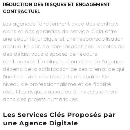
RÉDUCTION DES RISQUES ET ENGAGEMENT
CONTRACTUEL
Les agences fonctionnent avec des contrats
clairs et des garanties de service. Cela offre
une sécurité juridique et une responsabilisation
accrue. En cas de non-respect des livrables ou
des délais, vous disposez de recours
contractuels. De plus, la réputation de l’agence
dépend de la satisfaction de ses clients, ce qui
l’incite à livrer des résultats de qualité. Ce
niveau de professionnalisme et de fiabilité
réduit les risques associés à l’investissement
dans des projets numériques.
Les Services Clés Proposés par
une Agence Digitale